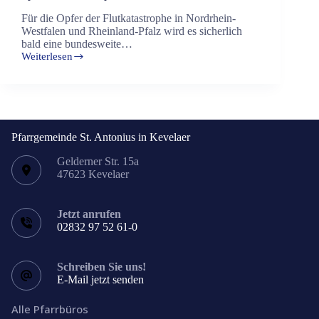
Für die Opfer der Flutkatastrophe in Nordrhein-
Westfalen und Rheinland-Pfalz wird es sicherlich
bald eine bundesweite…
Weiterlesen
Spenden
für
die
Opfer
der
Flut
Pfarrgemeinde St. Antonius in Kevelaer
Gelderner Str. 15a
47623 Kevelaer
Jetzt anrufen
02832 97 52 61-0
Schreiben Sie uns!
E-Mail jetzt senden
Alle Pfarrbüros