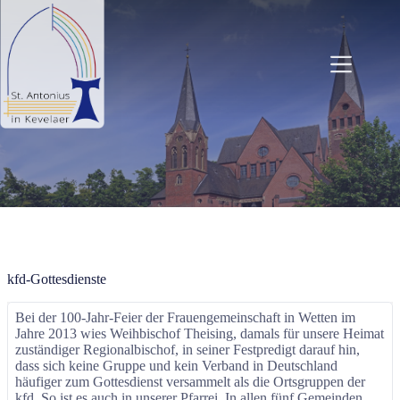
Zum
Inhalt
springen
kfd-Gottesdienste
Bei der 100-Jahr-Feier der Frauengemeinschaft in Wetten im
Jahre 2013 wies Weihbischof Theising, damals für unsere Heimat
zuständiger Regionalbischof, in seiner Festpredigt darauf hin,
dass sich keine Gruppe und kein Verband in Deutschland
häufiger zum Gottesdienst versammelt als die Ortsgruppen der
kfd. So ist es auch in unserer Pfarrei. In allen fünf Gemeinden