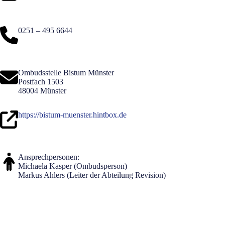
0251 – 495 6644
Ombudsstelle Bistum Münster
Postfach 1503
48004 Münster
https://bistum-muenster.hintbox.de
Ansprechpersonen:
Michaela Kasper (Ombudsperson)
Markus Ahlers (Leiter der Abteilung Revision)