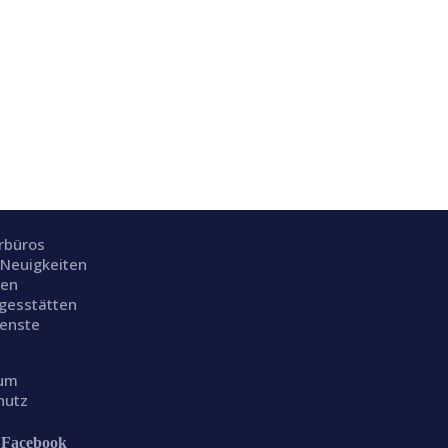
rrbüros
 Neuigkeiten
ien
gesstätten
ienste
sum
hutz
Facebook