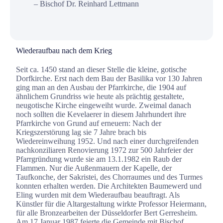
– Bischof Dr. Reinhard Lettmann
Wiederaufbau nach dem Krieg
Seit ca. 1450 stand an dieser Stelle die kleine, gotische
Dorfkirche. Erst nach dem Bau der Basilika vor 130 Jahren
ging man an den Ausbau der Pfarrkirche, die 1904 auf
ähnlichem Grundriss wie heute als prächtig gestaltete,
neugotische Kirche eingeweiht wurde. Zweimal danach
noch sollten die Kevelaerer in diesem Jahrhundert ihre
Pfarrkirche von Grund auf erneuern: Nach der
Kriegszerstörung lag sie 7 Jahre brach bis
Wiedereinweihung 1952. Und nach einer durchgreifenden
nachkonziliaren Renovierung 1972 zur 500 Jahrfeier der
Pfarrgründung wurde sie am 13.1.1982 ein Raub der
Flammen. Nur die Außenmauern der Kapelle, der
Taufkonche, der Sakristei, des Chorraumes und des Turmes
konnten erhalten werden. Die Architekten Baumewerd und
Eling wurden mit dem Wiederaufbau beauftragt. Als
Künstler für die Altargestaltung wirkte Professor Heiermann,
für alle Bronzearbeiten der Düsseldorfer Bert Gerresheim.
Am 17.Januar 1987 feierte die Gemeinde mit Bischof