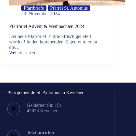
Pfarrbriefe
Pfarrei St. Antonius
20. November 2024
Pfarrbrief Advent & Weihnachten 2024
Der neue Pfarrbrief ist druckfrisch geliefert
worden! In den kommenden Tagen wird er an
die…
Weiterlesen
Pfarrbrief
Advent
&
Weihnachten
2024
Pfarrgemeinde St. Antonius in Kevelaer
Gelderner Str. 15a
47623 Kevelaer
Jetzt anrufen