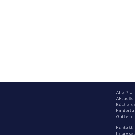
Alle Pfa
Aktuelle
Büchere
Kinderta
Gottesd
Kontakt
Impres