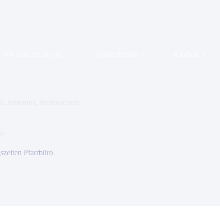
Wir sind für Sie da
Gottesdienste
Kirchen
St. Antonius
,
Weihnachten
ro
szeiten Pfarrbüro