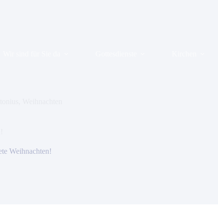
Wir sind für Sie da
Gottesdienste
Kirchen
ntonius
,
Weihnachten
!
te Weihnachten!