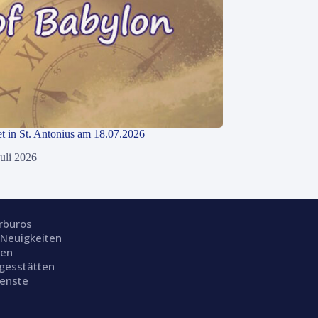
 in St. Antonius am 18.07.2026
Juli 2026
rrbüros
 Neuigkeiten
ien
gesstätten
ienste