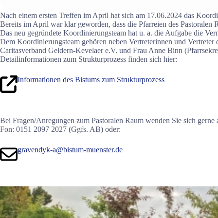
Nach einem ersten Treffen im April hat sich am 17.06.2024 das Koordi
Bereits im April war klar geworden, dass die Pfarreien des Pastoralen
Das neu gegründete Koordinierungsteam hat u. a. die Aufgabe die Ve
Dem Koordinierungsteam gehören neben Vertreterinnen und Vertreter d
Caritasverband Geldern-Kevelaer e.V. und Frau Anne Binn (Pfarrsekretär
Detailinformationen zum Strukturprozess finden sich hier:
Informationen des Bistums zum Strukturprozess
Bei Fragen/Anregungen zum Pastoralen Raum wenden Sie sich gerne a
Fon: 0151 2097 2027 (Ggfs. AB) oder:
gravendyk-a@bistum-muenster.de