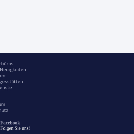
rrbüros
 Neuigkeiten
ien
gesstätten
ienste
sum
hutz
Facebook
Folgen Sie uns!