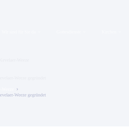
Wir sind für Sie da
Gottesdienste
Kirchen
 Kevelaer-Weeze
evelaer-Weeze gegründet
r-Weeze
evelaer-Weeze gegründet