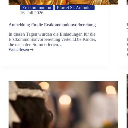
Erstkommunion
Pfarrei St. Antonius
16. Juli 2026
Anmeldung für die Erstkommunionvorbereitung
In diesen Tagen wurden die Einladungen für die
Erstkommunionvorbereitung verteilt.Die Kinder,
die nach den Sommerferien…
Weiterlesen
Anmeldung
für
die
Erstkommunionvorbereitung