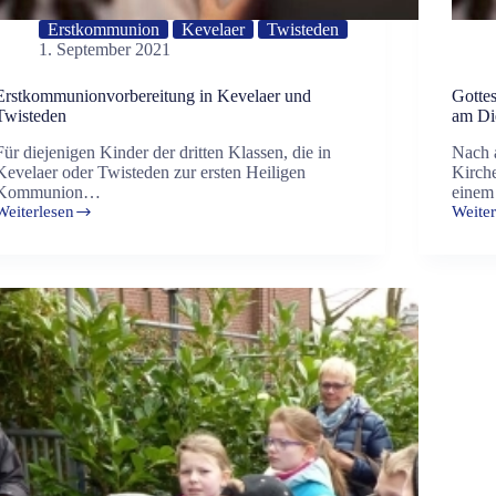
Erstkommunion
Kevelaer
Twisteden
1. September 2021
Erstkommunionvorbereitung in Kevelaer und
Gotte
Twisteden
am Di
Für diejenigen Kinder der dritten Klassen, die in
Nach 
Kevelaer oder Twisteden zur ersten Heiligen
Kirch
Kommunion…
einem
Weiterlesen
Weiter
Erstkommunionvorbereitung
Gottes
in
der
Kevelaer
Kevel
und
Erstk
Twisteden
am
Diens