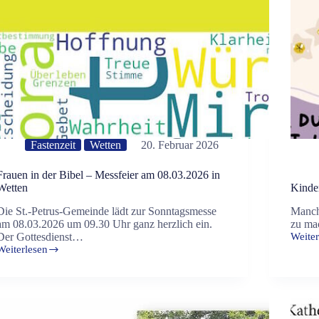
Fastenzeit
Wetten
20. Februar 2026
Frauen in der Bibel – Messfeier am 08.03.2026 in
Wetten
Kinde
Die St.-Petrus-Gemeinde lädt zur Sonntagsmesse
Manch
am 08.03.2026 um 09.30 Uhr ganz herzlich ein.
zu ma
Der Gottesdienst…
Weiter
Kinde
Weiterlesen
in
Frauen
Winne
in
der
Bibel
–
Messfeier