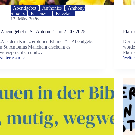
Abendgebet
Anthonies
Anthony
Singers
Fastenzeit
Kevelaer
12. März 2026
„Abendgebet in St. Antonius“ am 21.03.2026
Pfarrb
„Aus dem Kreuz erblühen Blumen“ – Abendgebet
Der ne
in St. Antonius Manchem erscheint es
worde
widersprüchlich und…
Pfarr
Weiterlesen
Weiter
„Abendgebet
Pfarrb
in
Fasten
t.
–
Antonius“
Oster
am
2026
21.03.2026