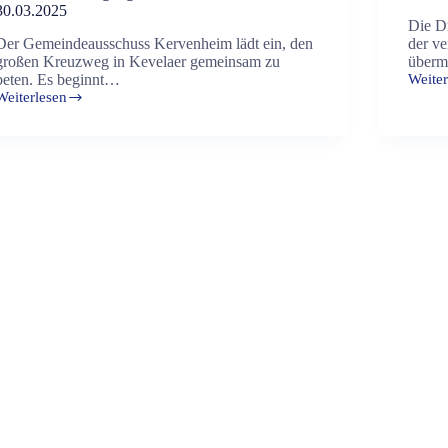
30.03.2025
Die D
Der Gemeindeausschuss Kervenheim lädt ein, den
der v
großen Kreuzweg in Kevelaer gemeinsam zu
übermi
beten. Es beginnt…
Weiter
Pfarrb
Weiterlesen
Fasten
Großer
und
Kreuzweg
Osterz
–
2025
gemeinsames
Gebet
am
30.03.2025