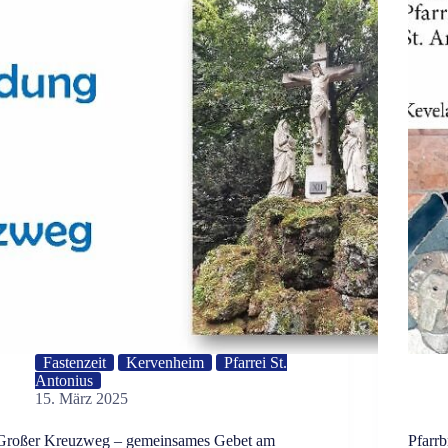
am
08.03.2026
in
Wetten
Fastenzeit
Kervenheim
Pfarrei St.
Antonius
15. März 2025
Großer Kreuzweg – gemeinsames Gebet am
Pfarrb