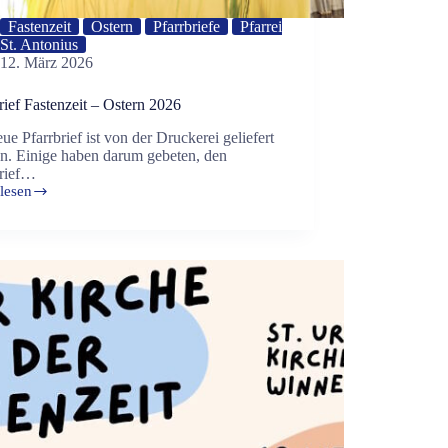
Fastenzeit
Ostern
Pfarrbriefe
Pfarrei
St. Antonius
12. März 2026
rief Fastenzeit – Ostern 2026
ue Pfarrbrief ist von der Druckerei geliefert
n. Einige haben darum gebeten, den
brief…
lesen
rief
zeit
n