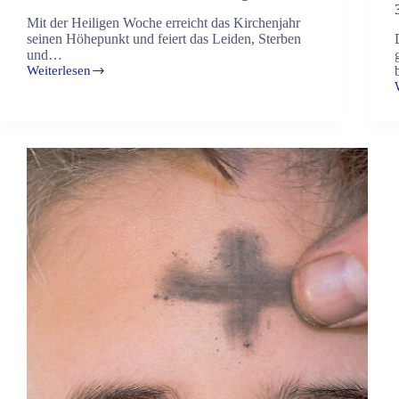
Mit der Heiligen Woche erreicht das Kirchenjahr
seinen Höhepunkt und feiert das Leiden, Sterben
und…
Weiterlesen
Gottesdienste
an
den
Kar-
und
Ostertagen