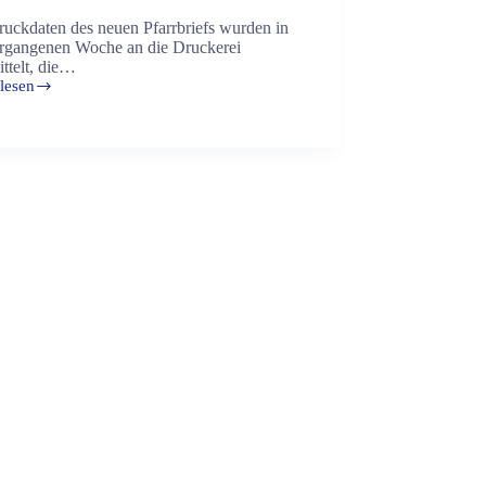
ruckdaten des neuen Pfarrbriefs wurden in
ergangenen Woche an die Druckerei
ttelt, die…
lesen
rief
-
eit