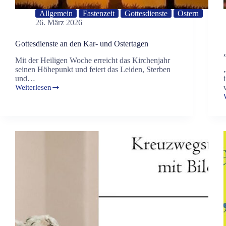
Allgemein
Fastenzeit
Gottesdienste
Ostern
26. März 2026
Gottesdienste an den Kar- und Ostertagen
Mit der Heiligen Woche erreicht das Kirchenjahr
seinen Höhepunkt und feiert das Leiden, Sterben
und…
Weiterlesen
Gottesdienste
an
den
Kar-
S
und
Ostertagen