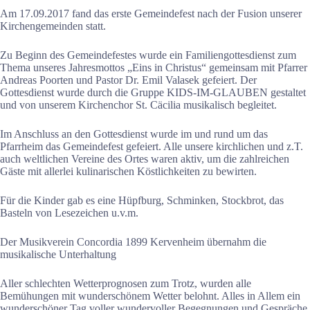
Am 17.09.2017 fand das erste Gemeindefest nach der Fusion unserer
Kirchengemeinden statt.
Zu Beginn des Gemeindefestes wurde ein Familiengottesdienst zum
Thema unseres Jahresmottos „Eins in Christus“ gemeinsam mit Pfarrer
Andreas Poorten und Pastor Dr. Emil Valasek gefeiert. Der
Gottesdienst wurde durch die Gruppe KIDS-IM-GLAUBEN gestaltet
und von unserem Kirchenchor St. Cäcilia musikalisch begleitet.
Im Anschluss an den Gottesdienst wurde im und rund um das
Pfarrheim das Gemeindefest gefeiert. Alle unsere kirchlichen und z.T.
auch weltlichen Vereine des Ortes waren aktiv, um die zahlreichen
Gäste mit allerlei kulinarischen Köstlichkeiten zu bewirten.
Für die Kinder gab es eine Hüpfburg, Schminken, Stockbrot, das
Basteln von Lesezeichen u.v.m.
Der Musikverein Concordia 1899 Kervenheim übernahm die
musikalische Unterhaltung
Aller schlechten Wetterprognosen zum Trotz, wurden alle
Bemühungen mit wunderschönem Wetter belohnt. Alles in Allem ein
wunderschöner Tag voller wundervoller Begegnungen und Gespräche.