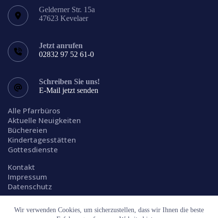
Gelderner Str. 15a
47623 Kevelaer
Jetzt anrufen
02832 97 52 61-0
Schreiben Sie uns!
E-Mail jetzt senden
Alle Pfarrbüros
Aktuelle Neuigkeiten
Büchereien
Kindertagesstätten
Gottesdienste
Kontakt
Impressum
Datenschutz
Facebook
Wir verwenden Cookies, um sicherzustellen, dass wir Ihnen die beste
Folgen Sie uns!