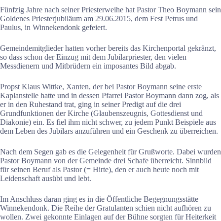
Fünfzig Jahre nach seiner Priesterweihe hat Pastor Theo Boymann sein
Goldenes Priesterjubiläum am 29.06.2015, dem Fest Petrus und
Paulus, in Winnekendonk gefeiert.
Gemeindemitglieder hatten vorher bereits das Kirchenportal gekränzt,
so dass schon der Einzug mit dem Jubilarpriester, den vielen
Messdienern und Mitbrüdern ein imposantes Bild abgab.
Propst Klaus Wittke, Xanten, der bei Pastor Boymann seine erste
Kaplanstelle hatte und in dessen Pfarrei Pastor Boymann dann zog, als
er in den Ruhestand trat, ging in seiner Predigt auf die drei
Grundfunktionen der Kirche (Glaubenszeugnis, Gottesdienst und
Diakonie) ein. Es fiel ihm nicht schwer, zu jedem Punkt Beispiele aus
dem Leben des Jubilars anzuführen und ein Geschenk zu überreichen.
Nach dem Segen gab es die Gelegenheit für Grußworte. Dabei wurden
Pastor Boymann von der Gemeinde drei Schafe überreicht. Sinnbild
für seinen Beruf als Pastor (= Hirte), den er auch heute noch mit
Leidenschaft ausübt und lebt.
Im Anschluss daran ging es in die Öffentliche Begegnungsstätte
Winnekendonk. Die Reihe der Gratulanten schien nicht aufhören zu
wollen. Zwei gekonnte Einlagen auf der Bühne sorgten für Heiterkeit