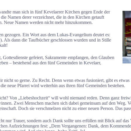
ndte man sich in fünf Kevelaerer Kirchen gegen Ende der
die Namen derer verzeichnet, die in den Kirchen getauft
agen. Neue Namen werden nicht mehr hinzukommen.
ngen gezogen. Ein Wort aus dem Lukas-Evangelium deutet es:
. Als dann die Taufbücher geschlossen wurden und in Stille
alt!
t, Gottesdienste gefeiert, Sakramente empfangen, den Glauben
ben – bestehend aus den fünf Gemeinden in Kevelaer,
 nicht so gerne. Zu Recht. Denn wenn etwas fusioniert, gibt es etwas Ne
die neue Pfarrei wird weiterhin aus ihren fünf Gemeinden bestehen.
cht? Von „Liebeshochzeit“ will wohl niemand reden. Denn ganz freiwi
innen. Zwei Menschen machen sich dabei gemeinsam auf den Weg. Vers
meinschaft. Doch sie verschmelzen nicht zu einer neuen Person. Das pass
icht nur Trauer, sondern auch Dank sollte uns erfüllen mit Blick auf d
önlichen Aufzeichnungen fest: „Dem Vergangenen: Dank, dem Kommenden