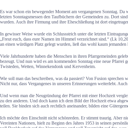
Es war schon ein bewegender Moment am vergangenen Sonntag. Da wa
letzten Sonntagsmessen den Taufbüchern der Gemeinden zu. Dort sind 
wurden. Auch ihre Firmung und ihre Eheschließung ist dort eingetr
In gewisser Weise wurde ein Schlussstrich unter die letzten Eintragu
„Freut euch, dass eure Namen im Himmel verzeichnet sind.“ (Lk 10,20)
an einen würdigen Platz gelegt wurden, ließ das wohl kaum jemanden k
Viele Jahrhunderte haben die Menschen in ihren Pfarrgemeinden geleb
bezeugt. Und nun wird es am kommenden Sonntag eine neue Pfarrei ge
Twisteden, Wetten, Winnekendonk und Kervenheim.
Wie soll man das beschreiben, was da passiert? Von Fusion sprechen wir
Nicht nur, dass Vergangenes in unseren Erinnerungen weiterlebt. Auch 
Und wenn man die Neugründung der Pfarrei mit einer Hochzeit verglei
zu den anderen. Und doch kann ich dem Bild der Hochzeit etwa abgew
teilen. Sie binden sich auch rechtlich aneinander, bilden eine Güterge
Ich möchte den Einschnitt nicht schönreden. Er stimmt traurig. Aber n
Vereinten Nationen, hielt zu Beginn des Jahres 1953 in seinen pers